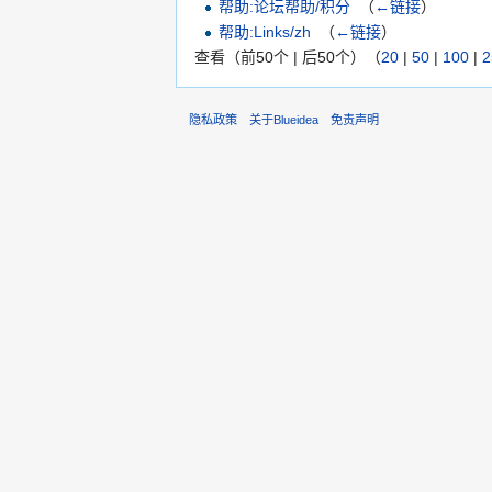
帮助:论坛帮助/积分
‎
（
←链接
）
帮助:Links/zh
‎
（
←链接
）
查看（前50个 | 后50个）（
20
|
50
|
100
|
2
隐私政策
关于Blueidea
免责声明