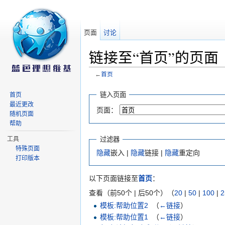
页面
讨论
链接至“首页”的页面
←
首页
跳转至：
导航
、
搜索
链入页面
首页
最近更改
页面：
随机页面
帮助
过滤器
工具
特殊页面
隐藏
嵌入 |
隐藏
链接 |
隐藏
重定向
打印版本
以下页面链接至
首页
：
查看（前50个 | 后50个）（
20
|
50
|
100
|
2
模板:帮助位置2
‎
（
←链接
）
模板:帮助位置1
‎
（
←链接
）